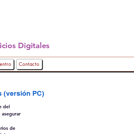
icios Digitales
entro
Contacto
s (versión PC)
e del
 asegurar
rios de