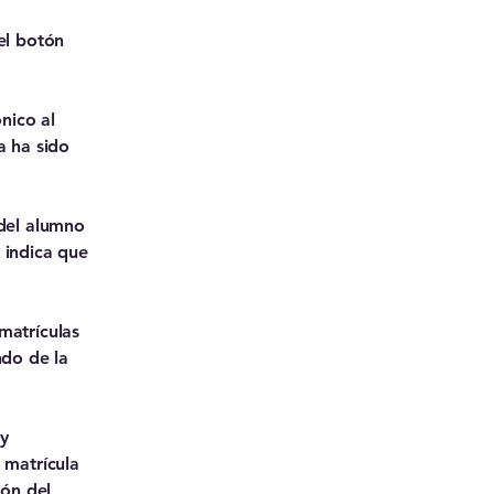
el botón
nico al
a ha sido
 del alumno
 indica que
matrículas
ndo de la
y
 matrícula
ión del