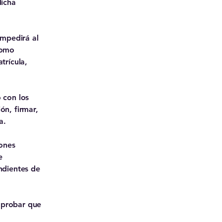
dicha
impedirá al
como
trícula,
 con los
ón, firmar,
a.
iones
e
ndientes de
mprobar que