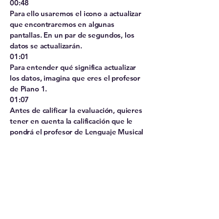
00:48
Para ello usaremos el icono a actualizar
que encontraremos en algunas
pantallas. En un par de segundos, los
datos se actualizarán.
01:01
Para entender qué significa actualizar
los datos, imagina que eres el profesor
de Piano 1.
01:07
Antes de calificar la evaluación, quieres
tener en cuenta la calificación que le
pondrá el profesor de Lenguaje Musical
1.
01:14
Llamas por teléfono al profesor y te dice
que le acaba de poner la nota.
01:19
No obstante, tú no la ves.
01:21
Pulsa el icono actualizar.